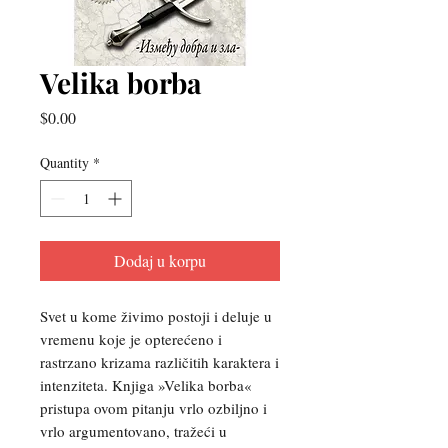
Velika borba
Price
$0.00
Quantity
*
Dodaj u korpu
Svet u kome živimo postoji i deluje u
vremenu koje je opterećeno i
rastrzano krizama različitih karaktera i
intenziteta. Knjiga »Velika borba«
pristupa ovom pitanju vrlo ozbiljno i
vrlo argumentovano, tražeći u