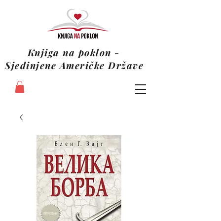
Knjiga na poklon -
Sjedinjene Američke Države