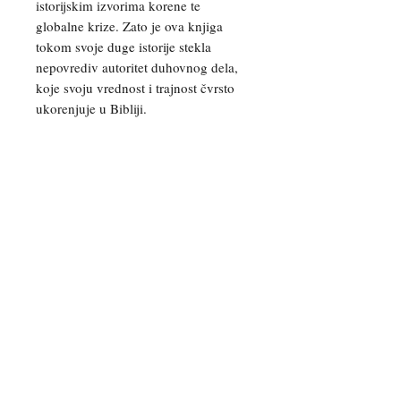
istorijskim izvorima korene te
globalne krize. Zato je ova knjiga
tokom svoje duge istorije stekla
nepovrediv autoritet duhovnog dela,
koje svoju vrednost i trajnost čvrsto
ukorenjuje u Bibliji.
Možete nas kontaktirati za više
informacija