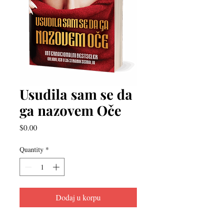
Usudila sam se da
ga nazovem Oče
Price
$0.00
Quantity
*
Dodaj u korpu