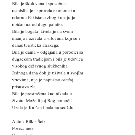
Bila je školovana i sposobna –
osmislila je i sprovela ekonomsku
reformu Pakistana zbog koje ju je
običan narod dugo pamtio.
Bila je bogata- živela je na svom
imanju i uživala u vrtovima koji su i
danas turistička atrakcija.
Bila je dama – odgajana u porodici sa
dugačkom tradicijom i bila je udovica
visokog državnog službenika.
Jednoga dana dok je uživala u svojIm
vrtovima, nije je napuštao osećaj
prisustva zla.
Bila je prestrašena kao nikada u
životu. Može li joj Bog pomoći?
Uzela je Kur’an i pala na sedždu.
Autor: Bilkis Šeik
Povez: mek