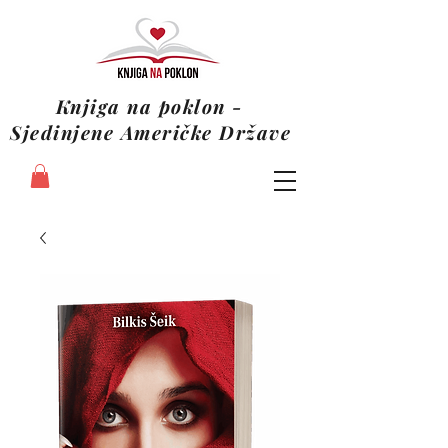
Knjiga na poklon -
Sjedinjene Američke Države