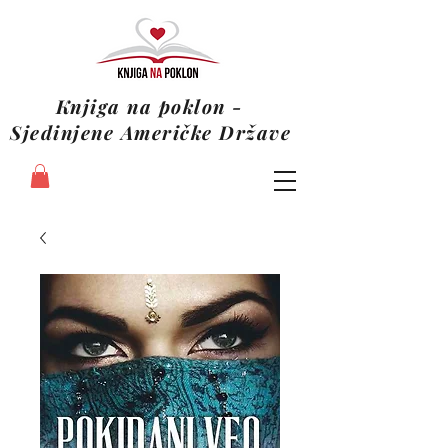
Knjiga na poklon -
Sjedinjene Američke Države