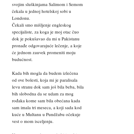
svojim sluškinjama Salimom i Semom
čekala u jednoj hotelskoj sobi u
Londonu.
Čekali smo mišljenje engleskog
specijaliste, za koga je moj otac čuo
dok je pokušavao da mi u Pakistanu
pronađe odgovarajuće lečenje, a koje
će jednom zauvek promeniti moju
budućnost.
Kada bih mogla da budem izlečena
od ove bolesti, koja mi je paralisala
levu stranu dok sam još bila beba, bila
bih slobodna da se udam za mog
rođaka kome sam bila obećana kada
sam imala tri meseca, a koji sada kod
kuće u Multanu u Pundžabu očekuje
vest o mom isceljenju.