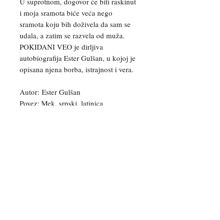
U suprotnom, dogovor će biti raskinut
i moja sramota biće veća nego
sramota koju bih doživela da sam se
udala, a zatim se razvela od muža.
POKIDANI VEO je dirljiva
autobiografija Ester Gulšan, u kojoj je
opisana njena borba, istrajnost i vera.
Autor: Ester Gulšan
Povez: Mek, srpski, latinica
Možete nas kontaktirati za više
informacija