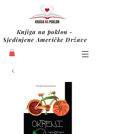
Knjiga na poklon -
Sjedinjene Američke Države