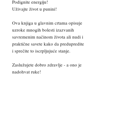
Podignite energiju!
Uživajte život u punini!
Ova knjiga u glavnim crtama opisuje
uzroke mnogih bolesti izazvanih
savremenim načinom života ali nudi i
praktične savete kako da predupredite
i sprečite to iscrpljujuće stanje.
Zaslužujete dobro zdravlje - a ono je
nadohvat ruke!
Možete nas kontaktirati za više
informacija