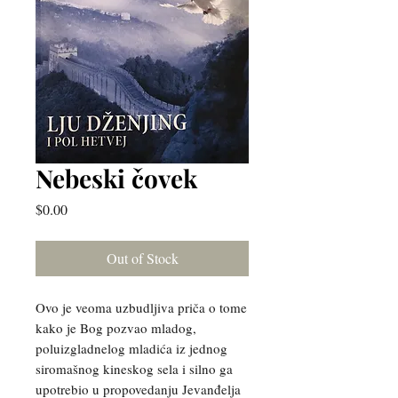
Nebeski čovek
Price
$0.00
Out of Stock
Ovo je veoma uzbudljiva priča o tome
kako je Bog pozvao mladog,
poluizgladnelog mladića iz jednog
siromašnog kineskog sela i silno ga
upotrebio u propovedanju Jevanđelja