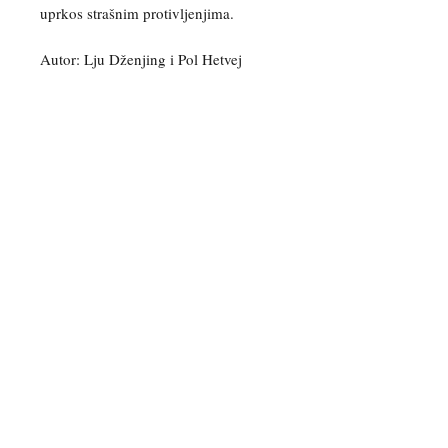
uprkos strašnim protivljenjima.
Autor: Lju Dženjing i Pol Hetvej
Možete nas kontaktirati za više
informacija