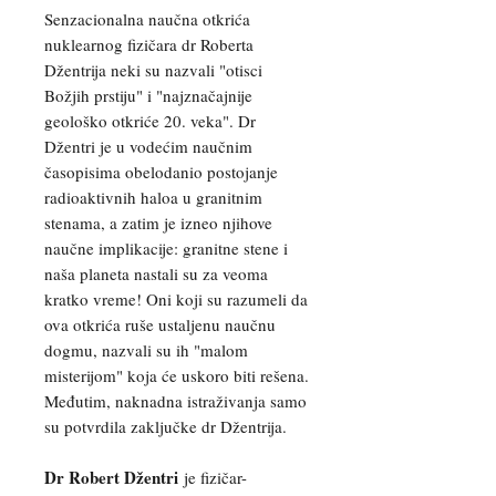
Senzacionalna naučna otkrića
nuklearnog fizičara dr Roberta
Džentrija neki su nazvali "otisci
Božjih prstiju" i "najznačajnije
geološko otkriće 20. veka". Dr
Džentri je u vodećim naučnim
časopisima obelodanio postojanje
radioaktivnih haloa u granitnim
stenama, a zatim je izneo njihove
naučne implikacije: granitne stene i
naša planeta nastali su za veoma
kratko vreme! Oni koji su razumeli da
ova otkrića ruše ustaljenu naučnu
dogmu, nazvali su ih "malom
misterijom" koja će uskoro biti rešena.
Međutim, naknadna istraživanja samo
su potvrdila zaključke dr Džentrija.
Dr Robert Džentri
je fizičar-