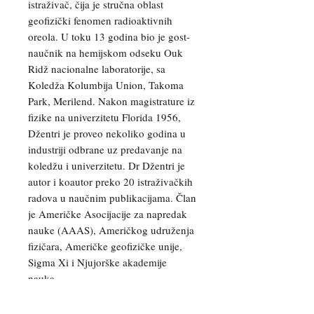
istraživač, čija je stručna oblast
geofizički fenomen radioaktivnih
oreola. U toku 13 godina bio je gost-
naučnik na hemijskom odseku Ouk
Ridž nacionalne laboratorije, sa
Koledža Kolumbija Union, Takoma
Park, Merilend. Nakon magistrature iz
fizike na univerzitetu Florida 1956,
Džentri je proveo nekoliko godina u
industriji odbrane uz predavanje na
koledžu i univerzitetu. Dr Džentri je
autor i koautor preko 20 istraživačkih
radova u naučnim publikacijama. Član
je Američke Asocijacije za napredak
nauke (AAAS), Američkog udruženja
fizičara, Američke geofizičke unije,
Sigma Xi i Njujorške akademije
nauka.
Autor: dr Robert Džentri