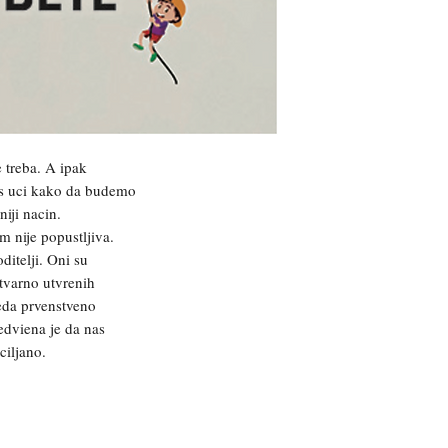
 treba. A ipak
as uci kako da budemo
niji nacin.
m nije popustljiva.
ditelji. Oni su
stvarno utvrenih
eda prvenstveno
edviena je da nas
ciljano.