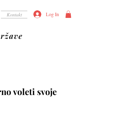
Log In
Kontakt
ržave
no voleti svoje