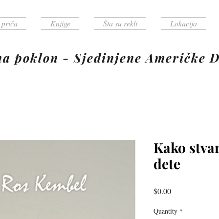
 priča
Knjige
Šta su rekli
Lokacija
poklon - Sjedinjene Američke D
Kako stvar
dete
Price
$0.00
Quantity
*