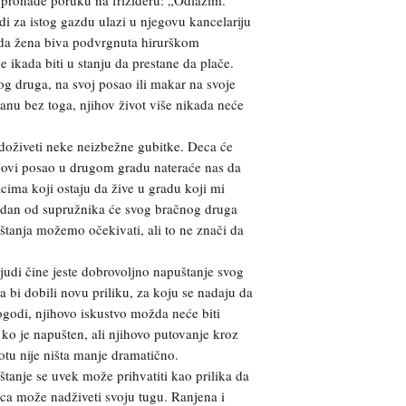
i za istog gazdu ulazi u njegovu kancelariju
ada žena biva podvrgnuta hirurškom
će ikada biti u stanju da prestane da plače.
og druga, na svoj posao ili makar na svoje
anu bez toga, njihov život više nikada neće
oživeti neke neizbežne gubitke. Deca će
 Novi posao u drugom gradu nateraće nas da
acima koji ostaju da žive u gradu koji mi
edan od supružnika će svog bračnog druga
štanja možemo očekivati, ali to ne znači da
ljudi čine jeste dobrovoljno napuštanje svog
 bi dobili novu priliku, za koju se nadaju da
ogodi, njihovo iskustvo možda neće biti
o je napušten, ali njihovo putovanje kroz
otu nije ništa manje dramatično.
tanje se uvek može prihvatiti kao prilika da
ica može nadživeti svoju tugu. Ranjena i