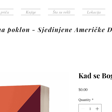
 priča
Knjige
Šta su rekli
Lokacija
poklon - Sjedinjene Američke D
Kad se Bo
Price
$0.00
Quantity
*