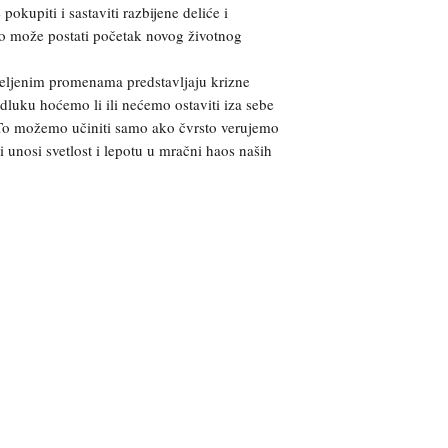
pokupiti i sastaviti razbijene deliće i
sao može postati početak novog životnog
željenim promenama predstavljaju krizne
luku hoćemo li ili nećemo ostaviti iza sebe
 To možemo učiniti samo ako čvrsto verujemo
 unosi svetlost i lepotu u mračni haos naših