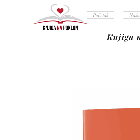
Početak
Naša
Knjiga na 