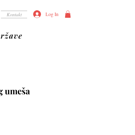
Log In
Kontakt
ržave
g umeša