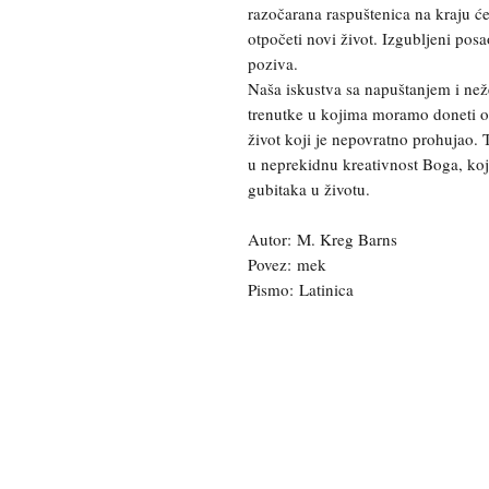
razočarana raspuštenica na kraju će 
otpočeti novi život. Izgubljeni po
poziva.
Naša iskustva sa napuštanjem i ne
trenutke u kojima moramo doneti od
život koji je nepovratno prohujao.
u neprekidnu kreativnost Boga, koji
gubitaka u životu.
Autor: M. Kreg Barns
Povez: mek
Pismo: Latinica