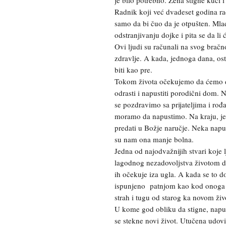
Radnik koji već dvadeset godina rad
samo da bi čuo da je otpušten. Ml
odstranjivanju dojke i pita se da li 
Ovi ljudi su računali na svog bračn
zdravlje. A kada, jednoga dana, ost
biti kao pre.
Tokom života očekujemo da ćemo d
odrasti i napustiti porodični dom.
se pozdravimo sa prijateljima i rođ
moramo da napustimo. Na kraju, j
predati u Božje naručje. Neka napu
su nam ona manje bolna.
Jedna od najodvažnijih stvari koje 
lagodnog nezadovoljstva životom da
ih očekuje iza ugla. A kada se to d
ispunjeno patnjom kao kod onoga k
strah i tugu od starog ka novom živ
U kome god obliku da stigne, napuš
se stekne novi život. Utučena udov