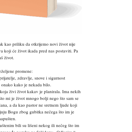
 kao priliku da otkrijemo novi život nije
a koji će život ikada pred nas postaviti. Pa
aš život.
eželjene promene:
jatelje, zdravlje, snove i sigurnost
e onako kako je nekada bilo.
oja živi život kakav je planirala. Ima nekih
to mi je život mnogo bolji nego što sam se
ana, a da kao pastor ne sretnem ljude koji
juju Bogu zbog gubitka nečega što im je
napušten.
štenim bili su lišeni nekog ili nečeg što im
i pronađe poruku na frižideru: „Odlazim.“