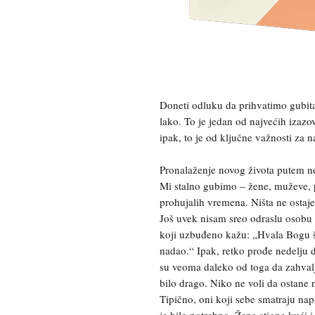
Doneti odluku da prihvatimo gubitak
lako. To je jedan od najvećih izazov
ipak, to je od ključne važnosti za n
Pronalaženje novog života putem n
Mi stalno gubimo – žene, muževe, pri
prohujalih vremena. Ništa ne ostaj
Još uvek nisam sreo odraslu osobu k
koji uzbuđeno kažu: „Hvala Bogu š
nadao.“ Ipak, retko prođe nedelju d
su veoma daleko od toga da zahval
bilo drago. Niko ne voli da ostane 
Tipično, oni koji sebe smatraju napu
je bilo potrebno. Žena stigne kući 