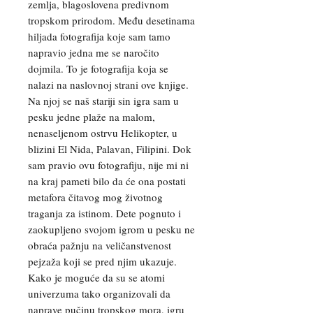
zemlja, blagoslovena predivnom
tropskom prirodom. Među desetinama
hiljada fotografija koje sam tamo
napravio jedna me se naročito
dojmila. To je fotografija koja se
nalazi na naslovnoj strani ove knjige.
Na njoj se naš stariji sin igra sam u
pesku jedne plaže na malom,
nenaseljenom ostrvu Helikopter, u
blizini El Nida, Palavan, Filipini. Dok
sam pravio ovu fotografiju, nije mi ni
na kraj pameti bilo da će ona postati
metafora čitavog mog životnog
traganja za istinom. Dete pognuto i
zaokupljeno svojom igrom u pesku ne
obraća pažnju na veličanstvenost
pejzaža koji se pred njim ukazuje.
Kako je moguće da su se atomi
univerzuma tako organizovali da
naprave pučinu tropskog mora, igru