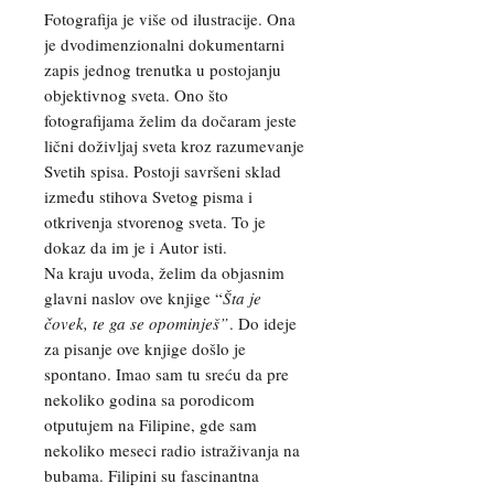
Fotografija je više od ilustracije. Ona
je dvodimenzionalni dokumentarni
zapis jednog trenutka u postojanju
objektivnog sveta. Ono što
fotografijama želim da dočaram jeste
lični doživljaj sveta kroz razumevanje
Svetih spisa. Postoji savršeni sklad
između stihova Svetog pisma i
otkrivenja stvorenog sveta. To je
dokaz da im je i Autor isti.
Na kraju uvoda, želim da objasnim
glavni naslov ove knjige “
Šta je
čovek, te ga se opominješ”
. Do ideje
za pisanje ove knjige došlo je
spontano. Imao sam tu sreću da pre
nekoliko godina sa porodicom
otputujem na Filipine, gde sam
nekoliko meseci radio istraživanja na
bubama. Filipini su fascinantna