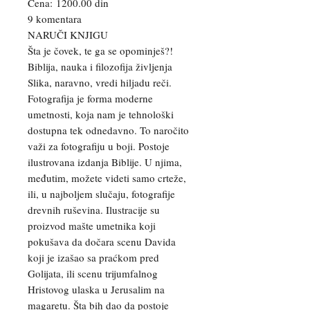
Cena: 1200.00 din
9 komentara
NARUČI KNJIGU
Šta je čovek, te ga se opominješ?!
Biblija, nauka i filozofija življenja
Slika, naravno, vredi hiljadu reči.
Fotografija je forma moderne
umetnosti, koja nam je tehnološki
dostupna tek odnedavno. To naročito
važi za fotografiju u boji. Postoje
ilustrovana izdanja Biblije. U njima,
međutim, možete videti samo crteže,
ili, u najboljem slučaju, fotografije
drevnih ruševina. Ilustracije su
proizvod mašte umetnika koji
pokušava da dočara scenu Davida
koji je izašao sa praćkom pred
Golijata, ili scenu trijumfalnog
Hristovog ulaska u Jerusalim na
magaretu. Šta bih dao da postoje