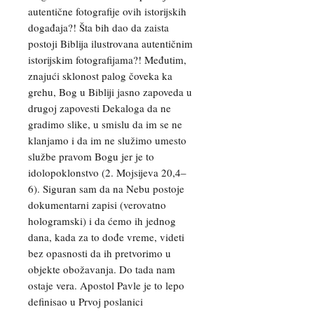
autentične fotografije ovih istorijskih
događaja?! Šta bih dao da zaista
postoji Biblija ilustrovana autentičnim
istorijskim fotografijama?! Međutim,
znajući sklonost palog čoveka ka
grehu, Bog u Bibliji jasno zapoveda u
drugoj zapovesti Dekaloga da ne
gradimo slike, u smislu da im se ne
klanjamo i da im ne služimo umesto
službe pravom Bogu jer je to
idolopoklonstvo (2. Mojsijeva 20,4–
6). Siguran sam da na Nebu postoje
dokumentarni zapisi (verovatno
hologramski) i da ćemo ih jednog
dana, kada za to dođe vreme, videti
bez opasnosti da ih pretvorimo u
objekte obožavanja. Do tada nam
ostaje vera. Apostol Pavle je to lepo
definisao u Prvoj poslanici