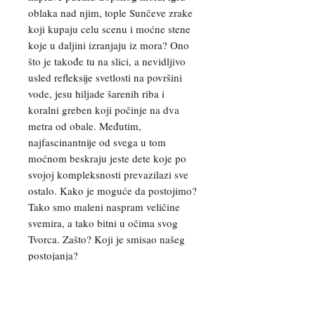
oblaka nad njim, tople Sunčeve zrake
koji kupaju celu scenu i moćne stene
koje u daljini izranjaju iz mora? Ono
što je takođe tu na slici, a nevidljivo
usled refleksije svetlosti na površini
vode, jesu hiljade šarenih riba i
koralni greben koji počinje na dva
metra od obale. Međutim,
najfascinantnije od svega u tom
moćnom beskraju jeste dete koje po
svojoj kompleksnosti prevazilazi sve
ostalo. Kako je moguće da postojimo?
Tako smo maleni naspram veličine
svemira, a tako bitni u očima svog
Tvorca. Zašto? Koji je smisao našeg
postojanja?
Nakon putovanja, kada sam pregledao
hiljade slika gledajući koje bismo
odštampali i uramili, i kada mi je ova