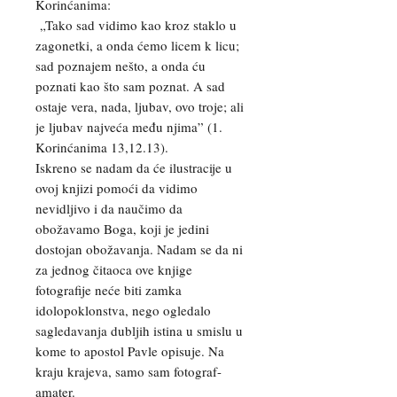
Korinćanima:
„Tako sad vidimo kao kroz staklo u
zagonetki, a onda ćemo licem k licu;
sad poznajem nešto, a onda ću
poznati kao što sam poznat. A sad
ostaje vera, nada, ljubav, ovo troje; ali
je ljubav najveća među njima” (1.
Korinćanima 13,12.13).
Iskreno se nadam da će ilustracije u
ovoj knjizi pomoći da vidimo
nevidljivo i da naučimo da
obožavamo Boga, koji je jedini
dostojan obožavanja. Nadam se da ni
za jednog čitaoca ove knjige
fotografije neće biti zamka
idolopoklonstva, nego ogledalo
sagledavanja dubljih istina u smislu u
kome to apostol Pavle opisuje. Na
kraju krajeva, samo sam fotograf-
amater.