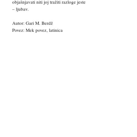
objašnjavati niti joj tražiti razloge jeste
– ljubav.
Autor: Gari M. Berdž
Povez: Mek povez, latinica
Možete nas kontaktirati za više
informacija