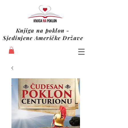
Knjiga na poklon -
Sjedinjene Američke Države