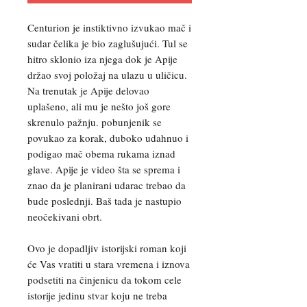
Centurion je instiktivno izvukao mač i
sudar čelika je bio zaglušujući. Tul se
hitro sklonio iza njega dok je Apije
držao svoj položaj na ulazu u uličicu.
Na trenutak je Apije delovao
uplašeno, ali mu je nešto još gore
skrenulo pažnju. pobunjenik se
povukao za korak, duboko udahnuo i
podigao mač obema rukama iznad
glave. Apije je video šta se sprema i
znao da je planirani udarac trebao da
bude poslednji. Baš tada je nastupio
neočekivani obrt.
Ovo je dopadljiv istorijski roman koji
će Vas vratiti u stara vremena i iznova
podsetiti na činjenicu da tokom cele
istorije jedinu stvar koju ne treba